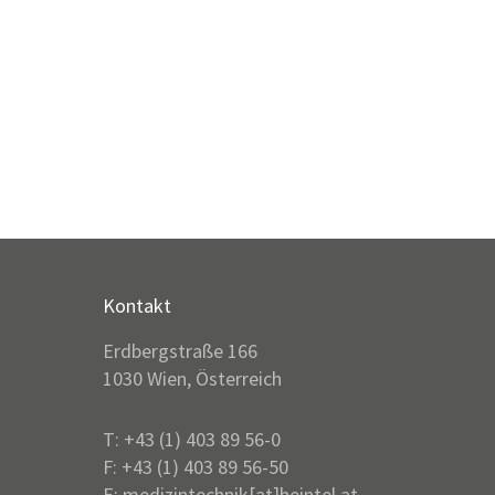
Kontakt
Erdbergstraße 166
1030 Wien, Österreich
T: +43 (1) 403 89 56-0
F: +43 (1) 403 89 56-50
E:
medizintechnik[at]heintel.at