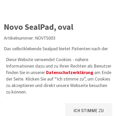
Novo SealPad, oval
Artikelnummer:
NOVTS003
Das selbstklebende Sealpad bietet Patienten nach der
Entfernung von Trachealkanülen mehr Komfort.
Diese Website verwendet Cookies - nähere
133,80
€
Informationen dazu und zu Ihren Rechten als Benutzer
inkl.
20
% MWSt.,
zzgl. Versandkosten
finden Sie in unserer
Datenschutzerklärung
am Ende
Pkg. zu 10 Stück
der Seite. Klicken Sie auf “Ich stimme zu”, um Cookies
Versand nur
innerhalb Österreichs
zu akzeptieren und direkt unsere Webseite besuchen
zu können.
ICH STIMME ZU
In den Warenkorb
Home
Suchen
Brands
Kategorie
Konto