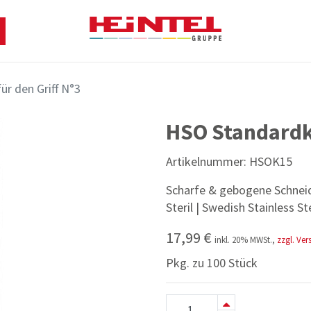
ür den Griff N°3
HSO Standardkl
Artikelnummer:
HSOK15
Scharfe & gebogene Schneide
Steril | Swedish Stainless S
17,99
€
inkl.
20
% MWSt.,
zzgl. Ve
Pkg. zu 100 Stück