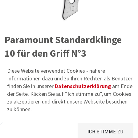
Paramount Standardklinge
10 für den Griff N°3
Artikelnummer:
HSOK10PA
Diese Website verwendet Cookies - nähere
Informationen dazu und zu Ihren Rechten als Benutzer
Halbrunde Schneidefläche | scharfkantiger Schliff | Steril
finden Sie in unserer
Datenschutzerklärung
am Ende
| Swedish Stainless Steel | Einmalgebrauch
der Seite. Klicken Sie auf “Ich stimme zu”, um Cookies
11,39
€
zu akzeptieren und direkt unsere Webseite besuchen
inkl.
20
% MWSt.,
zzgl. Versandkosten
zu können.
Pkg. zu 100 Stück
ICH STIMME ZU
Home
Suchen
Brands
Kategorie
Konto